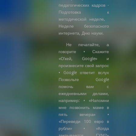
педагогических кадров -
Подготовка к
методической неделе,
Неделе безопасного
интернета, Дню науки.
Не печатайте, а
говорите • Скажите
«О’кей, Google» и
произнесите свой запрос
• Google ответит вслух
Позвольте Google
помочь вам с
ежедневными делами,
например: • «Напомни
мне позвонить маме в
пять вечера» •
«Переведи 100 евро в
рубли» • «Когда
закрывается ГУМ?»