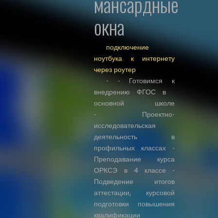
мансардные
окна
подключение
ноутбука к интернету
через роутер
- - Готовимся к
внедрению ФГОС в
основной школе
- Проектно-
исследовательская
деятельность в
профильных классах -
Преподавание курса
ОРКСЭ в 4 классе -
Подведение итогов
аттестации, курсовой
подготовки повышения
квалификации