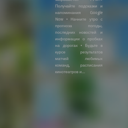
Получайте подсказки и
напоминания Google
Now • Начните утро с
прогноза погоды,
последних новостей и
информации о пробках
на дорогах • Будьте в
курсе результатов
матчей любимых
команд, расписания
кинотеатров и...