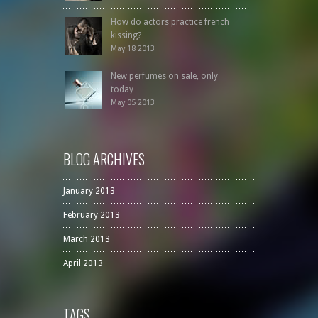
How do actors practice french
kissing?
May 18 2013
New perfumes on sale, only
today
May 05 2013
BLOG ARCHIVES
January 2013
February 2013
March 2013
April 2013
TAGS