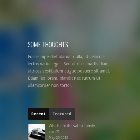
SOME THOUGHTS
Fusce imperdiet blandit nulla, id vehicula
lectus varius eget. Sed ultrices mattis diam,
ultrices vestibulum augue posuere sit amet.
Etiam leo lorem, blandit nec rutrum ut,
ullamcorper non tortor.
Recent
Featured
Which are the safest family
cars??
May 25 2013