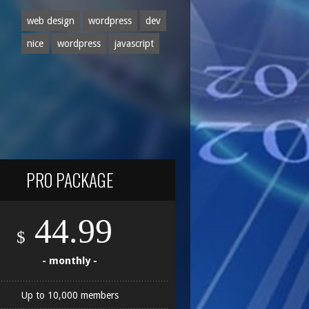
web design
wordpress
dev
nice
wordpress
javascript
PRO PACKAGE
44.99
$
- monthly -
Up to 10,000 members