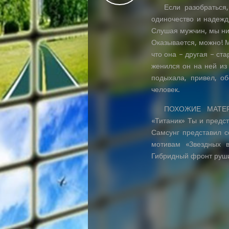
Если разобраться
одиночество и надежд
Слушая мужчин, мы ник
Оказывается, можно! М
что она – другая – ста
женился он на ней из 
подыхала, привел, об
человек.
ПОХОЖИЕ МАТЕРИ
«Титаник» Ты и предст
Самсунг представил с
мотивам «Звездных 
Гибридный фронт руши