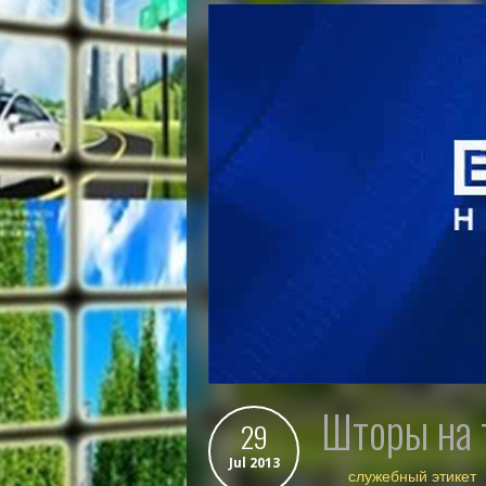
шторы на
29
Jul 2013
служебный этикет