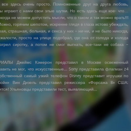
, все здесь очень просто. Помноженные друг на друга любовь,
ы играют с нами свои злые шутки. Но есть здесь еще кое- что…
огда не можем допустить мысли, что о таком и так можно врать!!!
ожно, горячим шепотом, искренне глядя в глаза истово убеждать,
рая, страшная, больная, и секса у них – ни-ни, и не было никогда,
жалости, просто на улице подобрал, где она от голода и холода
огрел сиротку, а потом не смог выгнать, все-таки не собака –
АЛЫ Джеймс Кэмерон представил в Москве освеженный
авить не мог, что искусственные... Sony представила флагман z4
обственный самый узкий телефон Disney представит игрушки по
войн» Вин Дизель представил режиссера «Форсажа 8» США:
тся! Ульяновцы представили тест, выявляющий...