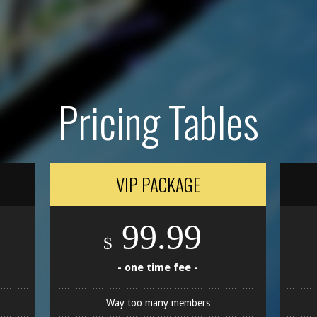
Pricing Tables
VIP PACKAGE
99.99
$
- one time fee -
Way too many members