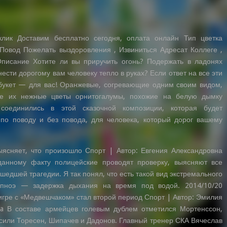
клик Доставим бесплатно сегодня, оплата онлайн Тип цветка
Повод Пожелать выздоровления , Извиниться Адресат Коллеге ,
писание Хотите ли вы приручить огонь? Подержать в ладонях
ести дорогому вам человеку тепло в руках? Если ответ на все эти
 букет — для вас! Оранжевые, согревающие одним своим видом,
е их нежные цветы орнитогалумы, похожие на белую дымку
 соединились в этой сказочной композиции, которая будет
по поводу и без повода, для человека, который дорог вашему
ясняет, что произошло Спорт | Автор: Евгения Александровна
анному факту полицейские проводят проверку, выясняют все
шедшей трагедии. Я так понял, что есть такой вид экстремального
апноэ — задержка дыхания на время под водой. 2014/10/20
игре с «Медвешчаком» стал второй период Спорт | Автор: Эмилия
a В составе армейцев голевым дублем отметился Мортенссон,
сили Торесен, Шипачев и Дадонов. Главный тренер СКА Вячеслав