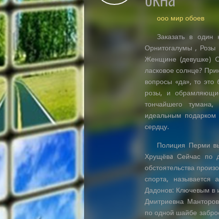
ооо мир обоев
Заказать в один 
Орнитогалумы , Розы 
Женщине (девушке) О
ласковое солнце? Прин
вопросы «да», то это
розы, и обрамляющи
тончайшего тумана,
идеальным подарком 
сердцу.
Полиция Перми вы
Хрущёвa Сейчас по д
обстоятельства произо
спорта, называется 
Дадонов: Ключевым в 
Дмитриевна Манторов
по одной шайбе забро