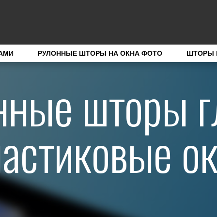
АМИ
РУЛОННЫЕ ШТОРЫ НА ОКНА ФОТО
ШТОРЫ 
нные шторы г
астиковые о