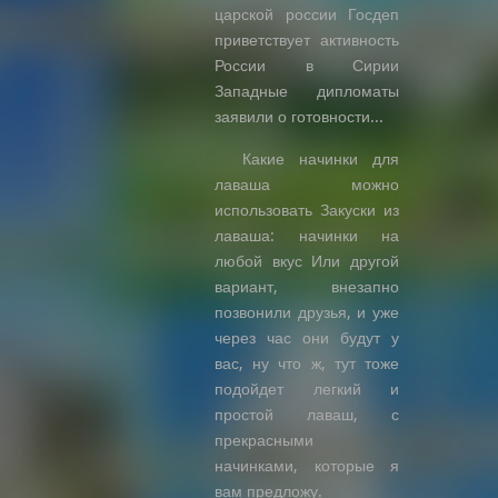
царской россии Госдеп
приветствует активность
России в Сирии
Западные дипломаты
заявили о готовности...
Какие начинки для
лаваша можно
использовать Закуски из
лаваша: начинки на
любой вкус Или другой
вариант, внезапно
позвонили друзья, и уже
через час они будут у
вас, ну что ж, тут тоже
подойдет легкий и
простой лаваш, с
прекрасными
начинками, которые я
вам предложу.