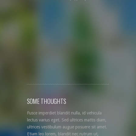
SOME THOUGHTS
Fusce imperdiet blandit nulla, id vehicula
lectus varius eget. Sed ultrices mattis diam,
ultrices vestibulum augue posuere sit amet.
Etiam leo lorem, blandit nec rutrum ut,