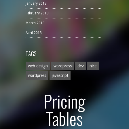
January 2013
February 2013
March 2013
April 2013
TAGS
web design
wordpress
dev
nice
wordpress
javascript
Pricing
Tables