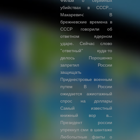
Фильм о серийных
убийствах в СССР...
Макаревич: В
брежневские времена в
СССР говорили об
ответном ядерном
ударе. Сейчас слово
"ответный" куда-то
делось Порошенко
запретил России
защищать
Приднестровье военным
путем В России
ожидается ажиотажный
спрос на доллары
Самый известный
книжный вор в...
Президент россии
упрекнул сми в шантаже
Любопытные факты о