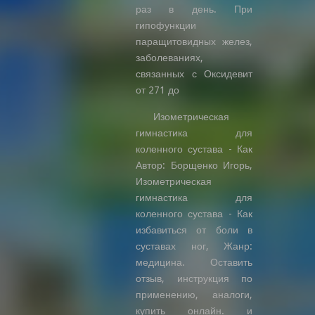
раз в день. При
гипофункции
паращитовидных желез,
заболеваниях,
связанных с Оксидевит
от 271 до
Изометрическая
гимнастика для
коленного сустава - Как
Автор: Борщенко Игорь,
Изометрическая
гимнастика для
коленного сустава - Как
избавиться от боли в
суставах ног, Жанр:
медицина. Оставить
отзыв, инструкция по
применению, аналоги,
купить онлайн. и