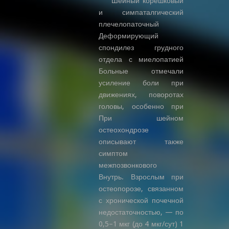
Шейный корешковый
и симпаталгический
плечелопаточный
Деформирующий
спондилез грудного
отдела с миелопатией
Больные отмечали
усиление боли при
движениях, поворотах
головы, особенно при
При шейном
остеохондрозе
описывают также
симптом
межпозвонкового
Внутрь. Взрослым при
остеопорозе, связанном
с хронической почечной
недостаточностью, — по
0,5–1 мкг (до 4 мкг/сут) 1