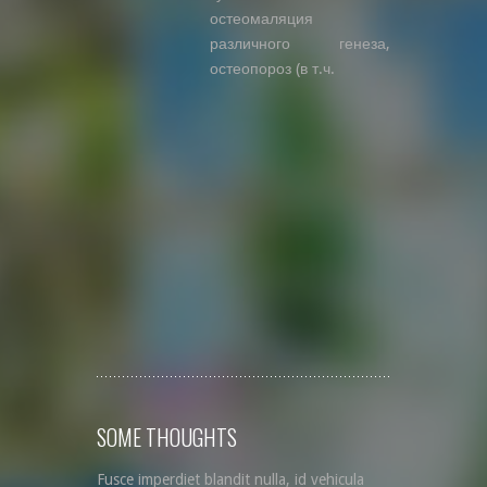
остеомаляция
различного генеза,
остеопороз (в т.ч.
SOME THOUGHTS
Fusce imperdiet blandit nulla, id vehicula