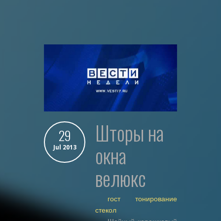
шторы на
29
окна
Jul 2013
велюкс
гост тонирование
стекол