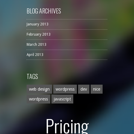
BLOG ARCHIVES
January 2013
February 2013
March 2013
April 2013
TAGS
web design
wordpress
dev
nice
wordpress
javascript
Pricing