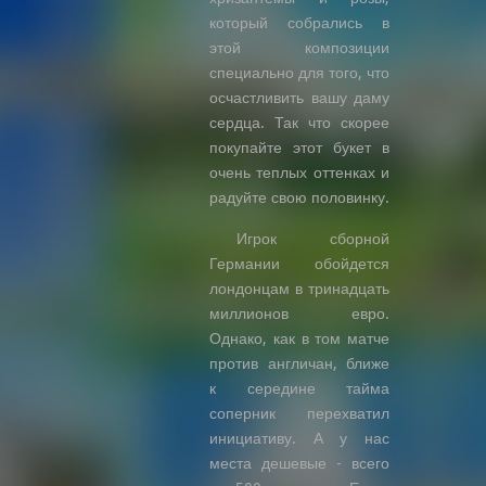
который собрались в
этой композиции
специально для того, что
осчастливить вашу даму
сердца. Так что скорее
покупайте этот букет в
очень теплых оттенках и
радуйте свою половинку.
Игрок сборной
Германии обойдется
лондонцам в тринадцать
миллионов евро.
Однако, как в том матче
против англичан, ближе
к середине тайма
соперник перехватил
инициативу. А у нас
места дешевые - всего