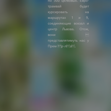
по 500 целковых. Евро-
трамвай будет
курсировать на
маршрутах 1 и 9,
соединяющие вокзал и
центр Львова. Отож,
вони 
представлятимуть нас у
Прем р-лз.