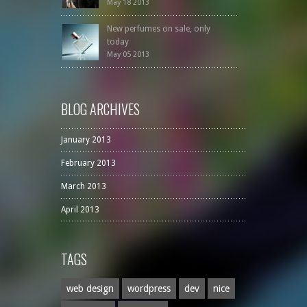
May 18 2013
New perfumes on sale, only
today
May 05 2013
BLOG ARCHIVES
January 2013
February 2013
March 2013
April 2013
TAGS
web design
wordpress
dev
nice