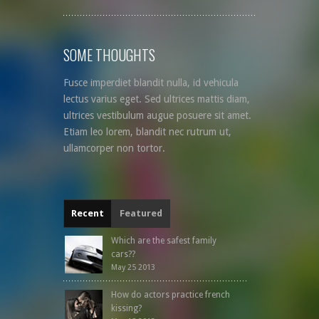
SOME THOUGHTS
Fusce imperdiet blandit nulla, id vehicula
lectus varius eget. Sed ultrices mattis diam,
ultrices vestibulum augue posuere sit amet.
Etiam leo lorem, blandit nec rutrum ut,
ullamcorper non tortor.
Recent
Featured
Which are the safest family
cars??
May 25 2013
How do actors practice french
kissing?