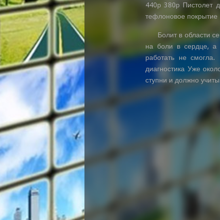
440р 380р Пистолет д
тефлоновое покрытие
Болит в области с
на боли в сердце, а
работать не смогла.
диагностика Уже окол
ступни и должно учит