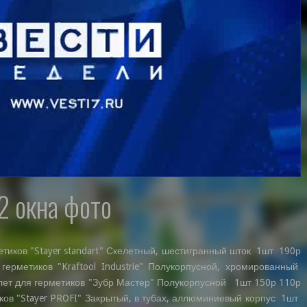
 2 окна фото
етиков "Stayer standart" Скелетный, шестигранный шток 1шт 190р
рметиков "Kraftool Industrie" Полукорпусной, хромированный
ет для герметиков "Зубр Мастер" Полукорпусной 1шт 150р 110р
ков "Stayer PROFI" Закрытый, в тубах, аллюминиевый корпус 1шт