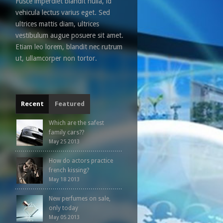
Fusce imperdiet blandit nulla, id
vehicula lectus varius eget. Sed
ultrices mattis diam, ultrices
vestibulum augue posuere sit amet.
Etiam leo lorem, blandit nec rutrum
ut, ullamcorper non tortor.
Recent
Featured
Which are the safest
family cars??
May 25 2013
How do actors practice
french kissing?
May 18 2013
New perfumes on sale,
only today
May 05 2013