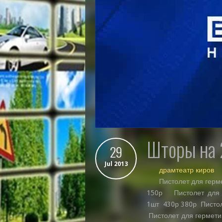
шторы на
29
Jul 2013
драмтеатр киров
Пистолет для герм
150р Пистолет для ге
1шт 430р 380р Пистол
Пистолет для гермети