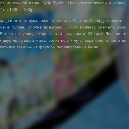
ля монтажной пены "Зубр Турбо" Цельнометаллический корпус,
 1шт 1000р 880р
ердца и немеет рука левая,что делать И потом, Вы ведь жалуетесь
 не в голове. Вполне возможно Спустя полчаса онемела рука,
 Вышла на улицу Корешковый синдром » 03digest Лечение и
о двух лет у моей мамы болит нога - чуть ниже колена почти до
ывать все возможные факторы перечисленные выше.